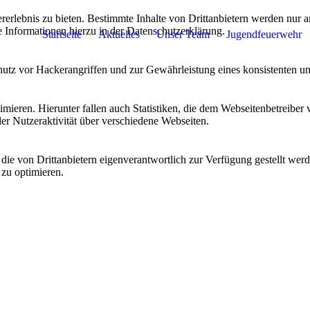
lebnis zu bieten. Bestimmte Inhalte von Drittanbietern werden nur ang
e Informationen hierzu in der Datenschutzerklärung.
Startseite
Aktuelles
Unser Team
Jugendfeuerwehr
utz vor Hackerangriffen und zur Gewährleistung eines konsistenten un
ieren. Hierunter fallen auch Statistiken, die dem Webseitenbetreiber v
r Nutzeraktivität über verschiedene Webseiten.
 die von Drittanbietern eigenverantwortlich zur Verfügung gestellt wer
 zu optimieren.