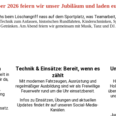
r 2026 feiern wir unser Jubiläum und laden eu
hs beim Löschangriff nass auf dem Sportplatz, was Teamarbei
 Technik zum Anfassen, historischen Rundfahrten, Kinderschminken, S
Getränken. Am Abend feiern wir gemeinsam mit Musik, Tanz und DJ.
n
Technik & Einsätze: Bereit, wenn es
Un
elt in
zählt
r da,
Mit modernen Fahrzeugen, Ausrüstung und
H
regelmäßiger Ausbildung sind wir als Freiwillige
Hol
,
Feuerwehr rund um die Uhr einsatzbereit.
über
ung
un
Infos zu Einsätzen, Übungen und aktuellen
Updates findet ihr auf unseren Social-Media-
satz.
Kanälen.
Ju