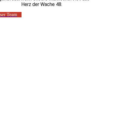
Herz der Wache 48.
ser Team